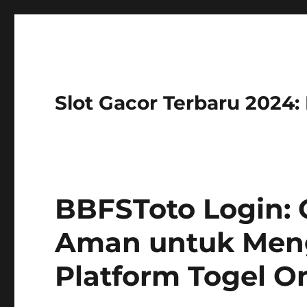
Slot Gacor Terbaru 2024
BBFSToto Login:
Aman untuk Meng
Platform Togel O