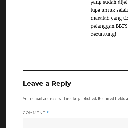
yang sudah dije
lupa untuk sela
masalah yang ti
pelanggan BBFS
beruntung!
Leave a Reply
Your email address will not be published.
Required fields
COMMENT
*