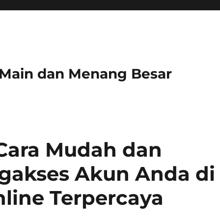
: Main dan Menang Besar
 Cara Mudah dan
akses Akun Anda di
nline Terpercaya