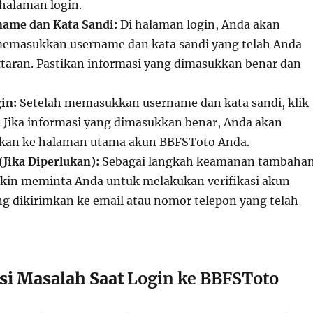
halaman login.
ame dan Kata Sandi:
Di halaman login, Anda akan
memasukkan username dan kata sandi yang telah Anda
ftaran. Pastikan informasi yang dimasukkan benar dan
in:
Setelah memasukkan username dan kata sandi, klik
 Jika informasi yang dimasukkan benar, Anda akan
hkan ke halaman utama akun BBFSToto Anda.
(Jika Diperlukan):
Sebagai langkah keamanan tambahan
in meminta Anda untuk melakukan verifikasi akun
ng dikirimkan ke email atau nomor telepon yang telah
si Masalah Saat
Login ke BBFSToto