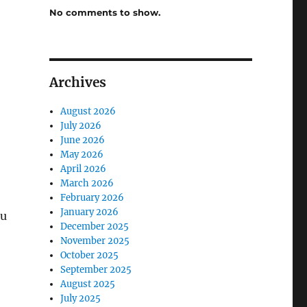
No comments to show.
Archives
August 2026
July 2026
June 2026
May 2026
April 2026
March 2026
February 2026
January 2026
lu
December 2025
November 2025
October 2025
September 2025
August 2025
July 2025