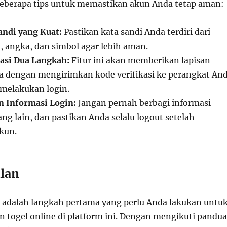
beberapa tips untuk memastikan akun Anda tetap aman:
ndi yang Kuat:
Pastikan kata sandi Anda terdiri dari
, angka, dan simbol agar lebih aman.
kasi Dua Langkah:
Fitur ini akan memberikan lapisan
 dengan mengirimkan kode verifikasi ke perangkat An
 melakukan login.
n Informasi Login:
Jangan pernah berbagi informasi
ng lain, dan pastikan Anda selalu logout setelah
kun.
lan
adalah langkah pertama yang perlu Anda lakukan untu
 togel online di platform ini. Dengan mengikuti pandu