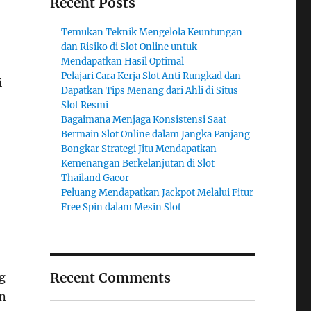
Recent Posts
Temukan Teknik Mengelola Keuntungan
dan Risiko di Slot Online untuk
Mendapatkan Hasil Optimal
Pelajari Cara Kerja Slot Anti Rungkad dan
i
Dapatkan Tips Menang dari Ahli di Situs
Slot Resmi
Bagaimana Menjaga Konsistensi Saat
Bermain Slot Online dalam Jangka Panjang
Bongkar Strategi Jitu Mendapatkan
Kemenangan Berkelanjutan di Slot
Thailand Gacor
Peluang Mendapatkan Jackpot Melalui Fitur
Free Spin dalam Mesin Slot
Recent Comments
g
an