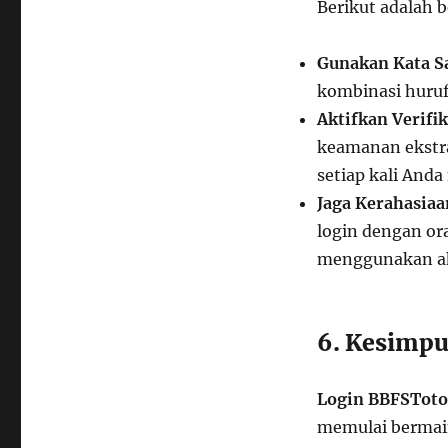
Berikut adalah 
Gunakan Kata Sa
kombinasi huruf
Aktifkan Verifi
keamanan ekstra
setiap kali Anda
Jaga Kerahasiaa
login dengan ora
menggunakan a
6. Kesimpu
Login BBFSToto
memulai bermain