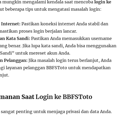
a mungkin mengalami kendala saat mencoba
login ke
kut beberapa tips untuk mengatasi masalah login:
 Internet:
Pastikan koneksi internet Anda stabil dan
stikan proses login berjalan lancar.
an Kata Sandi:
Pastikan Anda memasukkan username
yang benar. Jika lupa kata sandi, Anda bisa menggunakan
 Sandi” untuk mereset akun Anda.
n Pelanggan:
Jika masalah login terus berlanjut, Anda
gi layanan pelanggan BBFSToto untuk mendapatkan
njut.
amanan Saat
Login ke BBFSToto
angat penting untuk menjaga privasi dan data Anda.