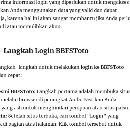
ima informasi login yang diperlukan untuk mengakses
ikan Anda menggunakan data yang valid dan dapat
ja, karena hal ini akan sangat membantu jika Anda perl
ndi atau memulihkan akun.
h-Langkah
Login BBFSToto
 langkah-langkah untuk melakukan
login ke BBFSToto
an cepat:
esmi BBFSToto:
Langkah pertama adalah membuka situ
melalui browser di perangkat Anda. Pastikan Anda
 yang asli untuk menghindari penipuan atau situs palsu.
in:
Setelah situs terbuka, cari tombol “Login” yang
k di bagian atas halaman. Klik tombol tersebut untuk