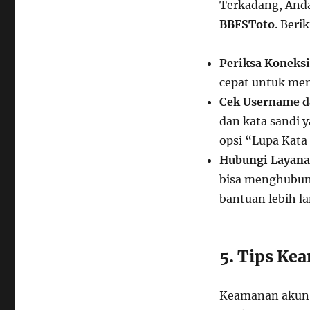
Terkadang, And
BBFSToto
. Beri
Periksa Koneksi
cepat untuk mema
Cek Username d
dan kata sandi 
opsi “Lupa Kata
Hubungi Layana
bisa menghubun
bantuan lebih la
5. Tips Ke
Keamanan akun s