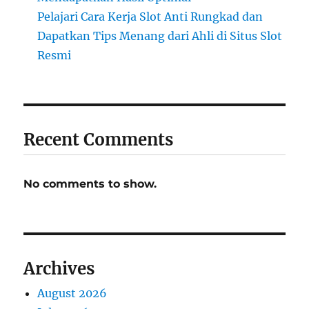
Pelajari Cara Kerja Slot Anti Rungkad dan
Dapatkan Tips Menang dari Ahli di Situs Slot
Resmi
Recent Comments
No comments to show.
Archives
August 2026