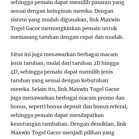
sehingga pemain dapat memilih pasaran yang
sesuai dengan keinginan mereka. Dengan
sistem yang mudah digunakan, link Maxwin
Togel Gacor memungkinkan pemain untuk
memasang taruhan dengan cepat dan mudah.
Situs ini juga menawarkan berbagai macam
jenis taruhan, mulai dari taruhan 2D hingga
4D, sehingga pemain dapat memilih jenis
taruhan yang sesuai dengan kebutuhan
mereka. Selain itu, link Maxwin Togel Gacor
juga menawarkan berbagai macam promo dan
bonus, seperti bonus deposit dan bonus referal,
sehingga pemain dapat mendapatkan
keuntungan tambahan. Dengan demikian, link
Maxwin Togel Gacor menjadi pilihan yang