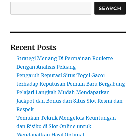
SEARCH
Recent Posts
Strategi Menang Di Permainan Roulette
Dengan Analisis Peluang
Pengaruh Reputasi Situs Togel Gacor
terhadap Keputusan Pemain Baru Bergabung
Pelajari Langkah Mudah Mendapatkan
Jackpot dan Bonus dari Situs Slot Resmi dan
Respek
Temukan Teknik Mengelola Keuntungan
dan Risiko di Slot Online untuk
Mendapatkan Hasil Optimal