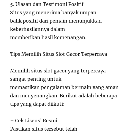
5. Ulasan dan Testimoni Positif
Situs yang menerima banyak umpan
balik positif dari pemain menunjukkan
keberhasilannya dalam
memberikan hasil kemenangan.
Tips Memilih Situs Slot Gacor Terpercaya
Memilih situs slot gacor yang terpercaya
sangat penting untuk
memastikan pengalaman bermain yang aman
dan menyenangkan. Berikut adalah beberapa
tips yang dapat diikuti:
– Cek Lisensi Resmi
Pastikan situs tersebut telah