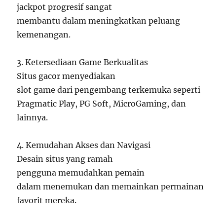
jackpot progresif sangat
membantu dalam meningkatkan peluang
kemenangan.
3. Ketersediaan Game Berkualitas
Situs gacor menyediakan
slot game dari pengembang terkemuka seperti
Pragmatic Play, PG Soft, MicroGaming, dan
lainnya.
4. Kemudahan Akses dan Navigasi
Desain situs yang ramah
pengguna memudahkan pemain
dalam menemukan dan memainkan permainan
favorit mereka.