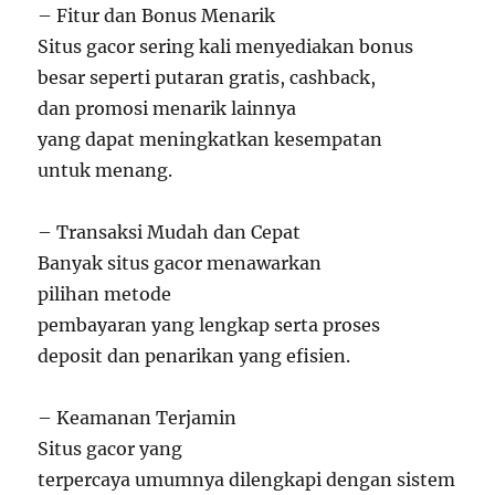
– Fitur dan Bonus Menarik
Situs gacor sering kali menyediakan bonus
besar seperti putaran gratis, cashback,
dan promosi menarik lainnya
yang dapat meningkatkan kesempatan
untuk menang.
– Transaksi Mudah dan Cepat
Banyak situs gacor menawarkan
pilihan metode
pembayaran yang lengkap serta proses
deposit dan penarikan yang efisien.
– Keamanan Terjamin
Situs gacor yang
terpercaya umumnya dilengkapi dengan sistem