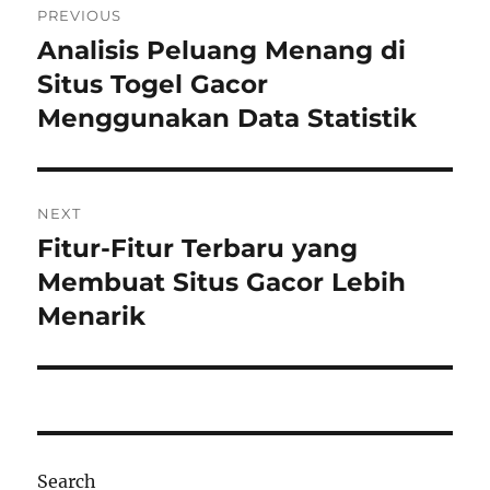
PREVIOUS
navigation
Analisis Peluang Menang di
Previous
post:
Situs Togel Gacor
Menggunakan Data Statistik
NEXT
Fitur-Fitur Terbaru yang
Next
post:
Membuat Situs Gacor Lebih
Menarik
Search