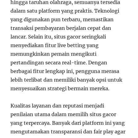
hingga taruhan olahraga, semuanya tersedia
dalam satu platform yang praktis. Teknologi
yang digunakan pun terbaru, memastikan
transaksi pembayaran berjalan cepat dan
lancar. Selain itu, situs gacor seringkali
menyediakan fitur live betting yang
memungkinkan pemain mengikuti
pertandingan secara real-time. Dengan
berbagai fitur lengkap ini, pengguna merasa
lebih terlibat dan memiliki banyak opsi untuk
menyesuaikan strategi bermain mereka.
Kualitas layanan dan reputasi menjadi
penilaian utama dalam memilih situs gacor
yang terpercaya. Banyak dari platform ini yang
mengutamakan transparansi dan fair play agar