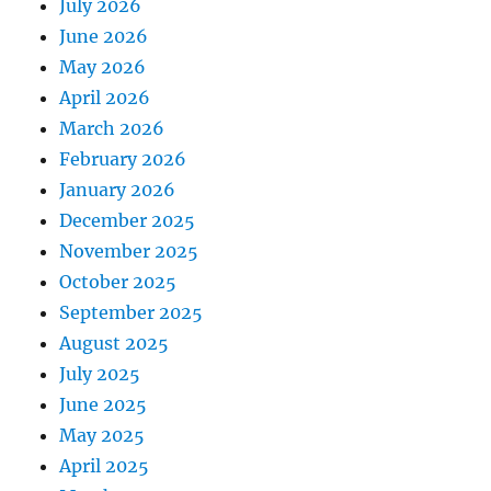
July 2026
June 2026
May 2026
April 2026
March 2026
February 2026
January 2026
December 2025
November 2025
October 2025
September 2025
August 2025
July 2025
June 2025
May 2025
April 2025