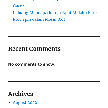
Gacor
Peluang Mendapatkan Jackpot Melalui Fitur
Free Spin dalam Mesin Slot
Recent Comments
No comments to show.
Archives
August 2026