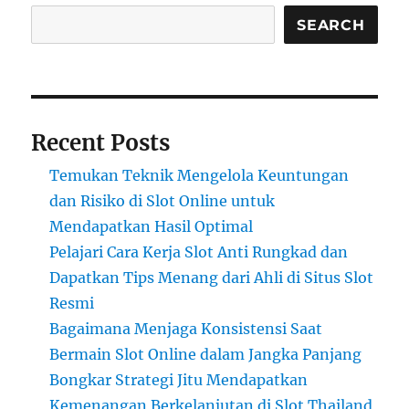
SEARCH
Recent Posts
Temukan Teknik Mengelola Keuntungan
dan Risiko di Slot Online untuk
Mendapatkan Hasil Optimal
Pelajari Cara Kerja Slot Anti Rungkad dan
Dapatkan Tips Menang dari Ahli di Situs Slot
Resmi
Bagaimana Menjaga Konsistensi Saat
Bermain Slot Online dalam Jangka Panjang
Bongkar Strategi Jitu Mendapatkan
Kemenangan Berkelanjutan di Slot Thailand