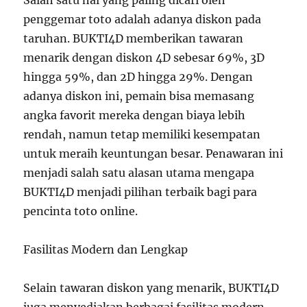
Salah satu hal yang paling dicari oleh
penggemar toto adalah adanya diskon pada
taruhan. BUKTI4D memberikan tawaran
menarik dengan diskon 4D sebesar 69%, 3D
hingga 59%, dan 2D hingga 29%. Dengan
adanya diskon ini, pemain bisa memasang
angka favorit mereka dengan biaya lebih
rendah, namun tetap memiliki kesempatan
untuk meraih keuntungan besar. Penawaran ini
menjadi salah satu alasan utama mengapa
BUKTI4D menjadi pilihan terbaik bagi para
pencinta toto online.
Fasilitas Modern dan Lengkap
Selain tawaran diskon yang menarik, BUKTI4D