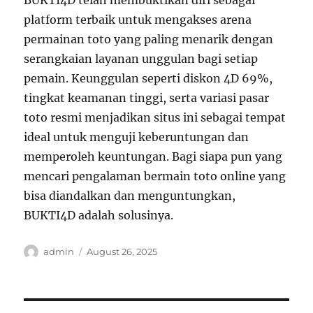
BUKTI4D telah membuktikan diri sebagai
platform terbaik untuk mengakses arena
permainan toto yang paling menarik dengan
serangkaian layanan unggulan bagi setiap
pemain. Keunggulan seperti diskon 4D 69%,
tingkat keamanan tinggi, serta variasi pasar
toto resmi menjadikan situs ini sebagai tempat
ideal untuk menguji keberuntungan dan
memperoleh keuntungan. Bagi siapa pun yang
mencari pengalaman bermain toto online yang
bisa diandalkan dan menguntungkan,
BUKTI4D adalah solusinya.
Author
Posted
admin
August 26, 2025
on