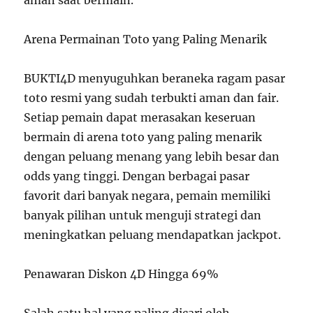
aman saat bermain.
Arena Permainan Toto yang Paling Menarik
BUKTI4D menyuguhkan beraneka ragam pasar
toto resmi yang sudah terbukti aman dan fair.
Setiap pemain dapat merasakan keseruan
bermain di arena toto yang paling menarik
dengan peluang menang yang lebih besar dan
odds yang tinggi. Dengan berbagai pasar
favorit dari banyak negara, pemain memiliki
banyak pilihan untuk menguji strategi dan
meningkatkan peluang mendapatkan jackpot.
Penawaran Diskon 4D Hingga 69%