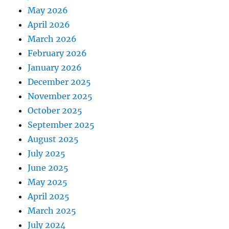
May 2026
April 2026
March 2026
February 2026
January 2026
December 2025
November 2025
October 2025
September 2025
August 2025
July 2025
June 2025
May 2025
April 2025
March 2025
July 2024