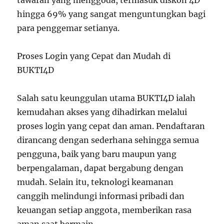
tawaran yang menggoda, termasuk diskon 4D
hingga 69% yang sangat menguntungkan bagi
para penggemar setianya.
Proses Login yang Cepat dan Mudah di
BUKTI4D
Salah satu keunggulan utama BUKTI4D ialah
kemudahan akses yang dihadirkan melalui
proses login yang cepat dan aman. Pendaftaran
dirancang dengan sederhana sehingga semua
pengguna, baik yang baru maupun yang
berpengalaman, dapat bergabung dengan
mudah. Selain itu, teknologi keamanan
canggih melindungi informasi pribadi dan
keuangan setiap anggota, memberikan rasa