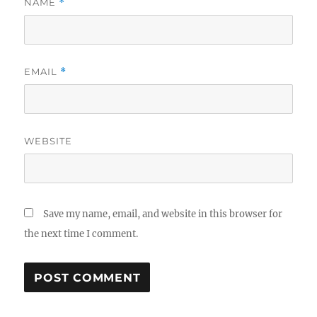
NAME
*
EMAIL
*
WEBSITE
Save my name, email, and website in this browser for
the next time I comment.