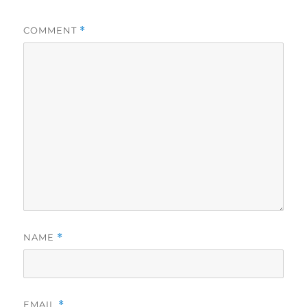
COMMENT
*
NAME
*
EMAIL
*