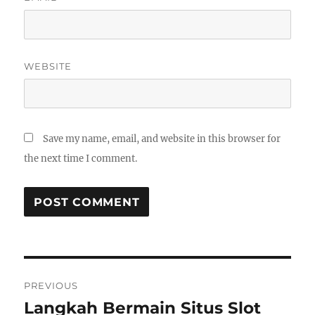
WEBSITE
Save my name, email, and website in this browser for
the next time I comment.
Post
PREVIOUS
navigation
Langkah Bermain Situs Slot
Previous