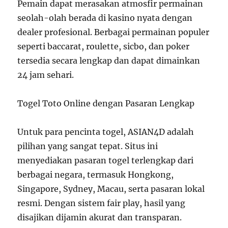
Pemain dapat merasakan atmosfir permainan
seolah-olah berada di kasino nyata dengan
dealer profesional. Berbagai permainan populer
seperti baccarat, roulette, sicbo, dan poker
tersedia secara lengkap dan dapat dimainkan
24 jam sehari.
Togel Toto Online dengan Pasaran Lengkap
Untuk para pencinta togel, ASIAN4D adalah
pilihan yang sangat tepat. Situs ini
menyediakan pasaran togel terlengkap dari
berbagai negara, termasuk Hongkong,
Singapore, Sydney, Macau, serta pasaran lokal
resmi. Dengan sistem fair play, hasil yang
disajikan dijamin akurat dan transparan.