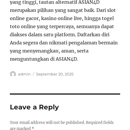
yang tinggi, tautan alternatif ASIAN4D
merupakan pilihan yang sangat baik. Dari slot
online gacor, kasino online live, hingga togel
toto online yang terpercaya, semuanya dapat
diakses dalam satu platform. Daftarkan diri
Anda segera dan nikmati pengalaman bermain
yang menyenangkan, aman, serta
menguntungkan di ASIAN4D.
Author
Posted
admin
September 20, 2025
on
Leave a Reply
Your email address will not be published.
Required fields
are marked
*