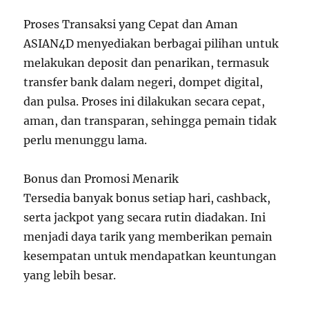
Proses Transaksi yang Cepat dan Aman
ASIAN4D menyediakan berbagai pilihan untuk
melakukan deposit dan penarikan, termasuk
transfer bank dalam negeri, dompet digital,
dan pulsa. Proses ini dilakukan secara cepat,
aman, dan transparan, sehingga pemain tidak
perlu menunggu lama.
Bonus dan Promosi Menarik
Tersedia banyak bonus setiap hari, cashback,
serta jackpot yang secara rutin diadakan. Ini
menjadi daya tarik yang memberikan pemain
kesempatan untuk mendapatkan keuntungan
yang lebih besar.