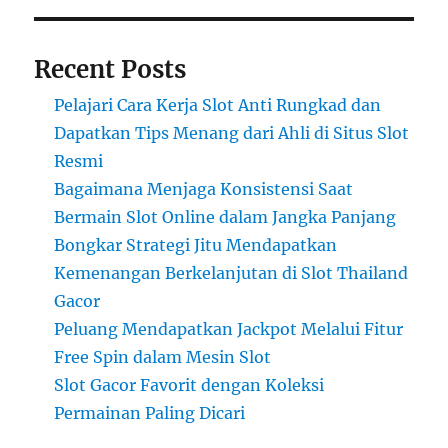
Recent Posts
Pelajari Cara Kerja Slot Anti Rungkad dan
Dapatkan Tips Menang dari Ahli di Situs Slot
Resmi
Bagaimana Menjaga Konsistensi Saat
Bermain Slot Online dalam Jangka Panjang
Bongkar Strategi Jitu Mendapatkan
Kemenangan Berkelanjutan di Slot Thailand
Gacor
Peluang Mendapatkan Jackpot Melalui Fitur
Free Spin dalam Mesin Slot
Slot Gacor Favorit dengan Koleksi
Permainan Paling Dicari